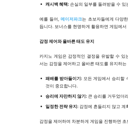
캐시백 혜택:
손실의 일부를 돌려받을 수 있는
예를 들어,
메이저파크
는 초보자들에게 다양한
듭니다. 보너스를 현명하게 활용하면 게임에서 
감정 제어와 올바른 태도 유지
카지노 게임은 감정적인 결정을 유발할 수 있
서는 감정을 제어하고 올바른 태도를 유지하는
패배를 받아들이기:
모든 게임에서 승리할 
것이 중요합니다.
승리에 자만하지 않기:
큰 승리를 거두었더라
일정한 전략 유지:
감정에 흔들리지 않고 계
감정을 제어하며 차분하게 게임을 진행하면 초보