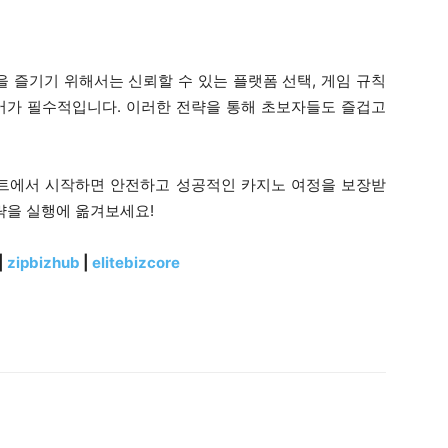
 즐기기 위해서는 신뢰할 수 있는 플랫폼 선택, 게임 규칙
 제어가 필수적입니다. 이러한 전략을 통해 초보자들도 즐겁고
이트에서 시작하면 안전하고 성공적인 카지노 여정을 보장받
략을 실행에 옮겨보세요!
|
zipbizhub
|
elitebizcore