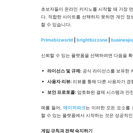
초보자들이 온라인 카지노를 시작할 때 가장 먼
다. 적합한 사이트를 선택하지 못하면 개인 정보
할 수 있습니다.
Primebizworld
|
brightbizzone
|
businesjo
신뢰할 수 있는 플랫폼을 선택하려면 다음을 
라이선스 및 규제:
공식 라이선스를 보유한 
사용자 리뷰:
리뷰를 통해 다른 사용자가 경
보안 프로토콜:
암호화된 결제 시스템과 안전
예를 들어,
메이저파크
는 이러한 모든 요소를
할 수 있는 플랫폼에서 시작하는 것은 성공적인
게임 규칙과 전략 숙지하기