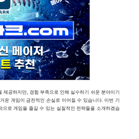
 제공하지만, 경험 부족으로 인해 실수하기 쉬운 분야이기
즐거운 게임이 금전적인 손실로 이어질 수 있습니다. 이번 기
으로 게임을 즐길 수 있는 실질적인 전략들을 소개하겠습