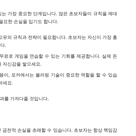
있는 가장 중요한 단계입니다. 많은 초보자들이 규칙을 제대
불필요한 손실을 입기도 합니다.
은 고유의 규칙과 전략이 필요합니다. 초보자는 자신이 가장 흥
다.
료로 게임을 연습할 수 있는 기회를 제공합니다. 실제 돈
해 자신감을 쌓으세요.
용이, 포커에서는 블러핑 기술이 중요한 역할을 할 수 있습
하세요.
과를 가져다줄 것입니다.
큰 금전적 손실을 초래할 수 있습니다. 초보자는 항상 책임감