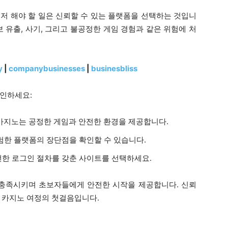
저 해야 할 일은 신뢰할 수 있는 플랫폼을 선택하는 것입니
 유출, 사기, 그리고 불공정한 게임 경험과 같은 위험에 처
y
|
companybusinesses
|
businesbliss
확인하세요:
카지노는 공정한 게임과 안전한 환경을 제공합니다.
험한 플랫폼의 장단점을 확인할 수 있습니다.
한 로그인 절차를 갖춘 사이트를 선택하세요.
 충족시키며 초보자들에게 안전한 시작을 제공합니다. 신뢰
 카지노 여정의 첫걸음입니다.