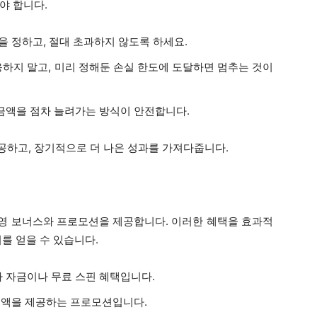
야 합니다.
을 정하고, 절대 초과하지 않도록 하세요.
하지 말고, 미리 정해둔 손실 한도에 도달하면 멈추는 것이
금액을 점차 늘려가는 방식이 안전합니다.
공하고, 장기적으로 더 나은 성과를 가져다줍니다.
영 보너스와 프로모션을 제공합니다. 이러한 혜택을 효과적
를 얻을 수 있습니다.
 자금이나 무료 스핀 혜택입니다.
 금액을 제공하는 프로모션입니다.