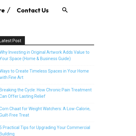
re
Contact Us
Latest Post
Why Investing in Original Artwork Adds Value to
Your Space (Home & Business Guide)
Ways to Create Timeless Spaces in Your Home
with Fine Art
Breaking the Cycle: How Chronic Pain Treatment
Can Offer Lasting Relief
Corn Chaat for Weight Watchers: A Low-Calorie,
Guilt-Free Treat
5 Practical Tips for Upgrading Your Commercial
Building