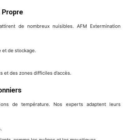
t Propre
attirent de nombreux nuisibles. AFM Extermination
 et de stockage.
 et des zones difficiles d’accès.
onniers
tions de température. Nos experts adaptent leurs
.
volants, comme les guêpes et les moustiques.