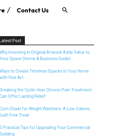
re
Contact Us
Latest Post
Why Investing in Original Artwork Adds Value to
Your Space (Home & Business Guide)
Ways to Create Timeless Spaces in Your Home
with Fine Art
Breaking the Cycle: How Chronic Pain Treatment
Can Offer Lasting Relief
Corn Chaat for Weight Watchers: A Low-Calorie,
Guilt-Free Treat
5 Practical Tips for Upgrading Your Commercial
Building