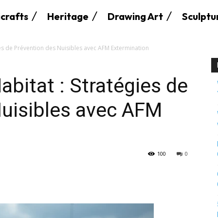
crafts
Heritage
Drawing Art
Sculptu
ies de Prévention des Nuisibles avec AFM Extermination
abitat : Stratégies de
Nuisibles avec AFM
100
0